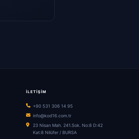
İLETIŞIM
+90 531 306 14 95
info@kod16.com.tr
23 Nisan Mah. 241.Sok. No:8 D:42
Kat:8 Nilüfer / BURSA