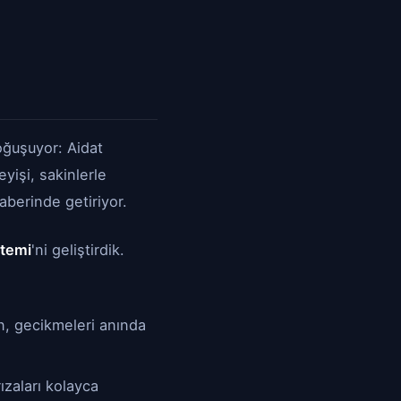
oğuşuyor: Aidat
yişi, sakinlerle
raberinde getiriyor.
stemi
'ni geliştirdik.
, gecikmeleri anında
ızaları kolayca