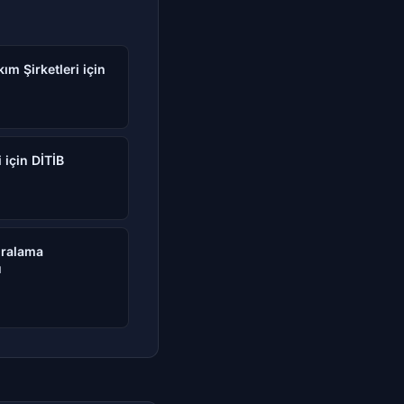
m Şirketleri için
için DİTİB
iralama
ü