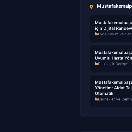
Mustafakemalpa
Mustafakemalpaşa
için Dijital Rand
Evde Bakım ve Sağl
Mustafakemalpaşa 
Uyumlu Hasta Yön
Psikolojik Danışman
Mustafakemalpaşa D
Yönetim: Aidat Tak
Otomatik
Dernekler ve Cemiy