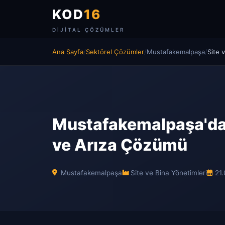
KOD
16
DIJITAL ÇÖZÜMLER
Ana Sayfa
/
Sektörel Çözümler
/
Mustafakemalpaşa
/
Site 
Mustafakemalpaşa'da S
ve Arıza Çözümü
Mustafakemalpaşa
Site ve Bina Yönetimleri
21