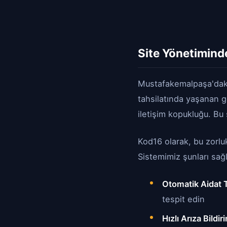
Site Yönetimind
Mustafakemalpaşa'daki 
tahsilatında yaşanan ge
iletişim kopukluğu. Bu 
Kod16 olarak, bu zorluk
Sistemimiz şunları sağl
Otomatik Aidat T
tespit edin
Hızlı Arıza Bildir