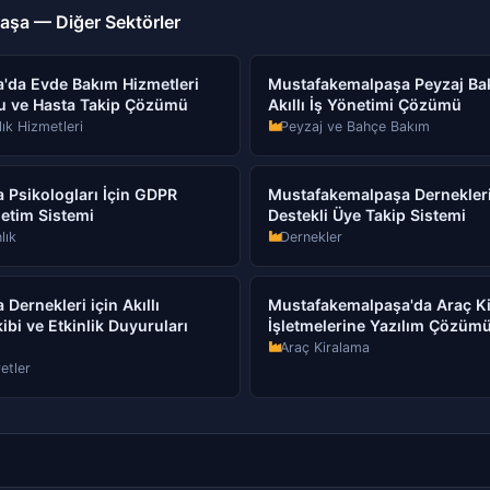
şa — Diğer Sektörler
'da Evde Bakım Hizmetleri
Mustafakemalpaşa Peyzaj Bakı
evu ve Hasta Takip Çözümü
Akıllı İş Yönetimi Çözümü
ık Hizmetleri
Peyzaj ve Bahçe Bakım
Psikologları İçin GDPR
Mustafakemalpaşa Dernekleri 
etim Sistemi
Destekli Üye Takip Sistemi
lık
Dernekler
ernekleri için Akıllı
Mustafakemalpaşa'da Araç K
ibi ve Etkinlik Duyuruları
İşletmelerine Yazılım Çözüm
Araç Kiralama
etler