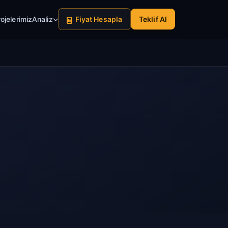
ojelerimiz
Analiz
Fiyat Hesapla
Teklif Al