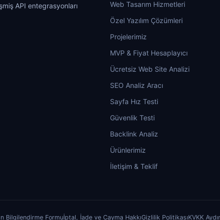
Web Tasarım Hizmetleri
işmiş API entegrasyonları
Özel Yazılım Çözümleri
Projelerimiz
MVP & Fiyat Hesaplayıcı
Ücretsiz Web Site Analizi
SEO Analiz Aracı
Sayfa Hız Testi
Güvenlik Testi
Backlink Analiz
Ürünlerimiz
İletişim & Teklif
n Bilgilendirme Formu
İptal, İade ve Cayma Hakkı
Gizlilik Politikası
KVKK Aydı