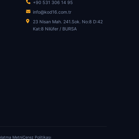
+90 531 306 14 95
info@kod16.com.tr
23 Nisan Mah. 241.Sok. No:8 D:42
Kat:8 Nilüfer / BURSA
nlatma Metni
Çerez Politikası