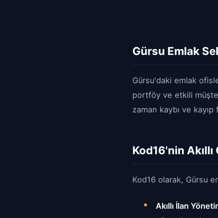
Gürsu Emlak Sek
Gürsu'daki emlak ofisle
portföy ve etkili müşt
zaman kaybı ve kayıp fı
Kod16'nin Akıllı
Kod16 olarak, Gürsu eml
Akıllı İlan Yönet