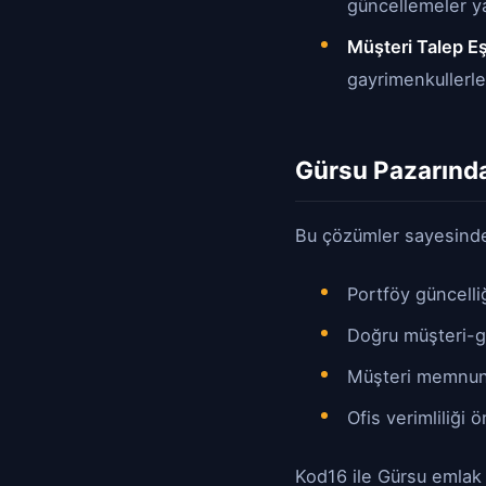
güncellemeler y
Müşteri Talep Eşl
gayrimenkullerle
Gürsu Pazarında
Bu çözümler sayesind
Portföy güncelli
Doğru müşteri-g
Müşteri memnuniy
Ofis verimliliği 
Kod16 ile Gürsu emlak 