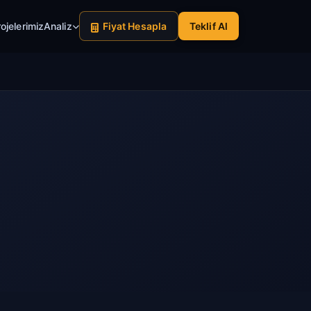
ojelerimiz
Analiz
Fiyat Hesapla
Teklif Al