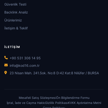
Güvenlik Testi
Backlink Analiz
Ürünlerimiz
İletişim & Teklif
İLETIŞIM
+90 531 306 14 95
info@kod16.com.tr
23 Nisan Mah. 241.Sok. No:8 D:42 Kat:8 Nilüfer / BURSA
Mesafeli Satış Sözleşmesi
Ön Bilgilendirme Formu
İptal, İade ve Cayma Hakkı
Gizlilik Politikası
KVKK Aydınlatma Metni
Çerez Politikası