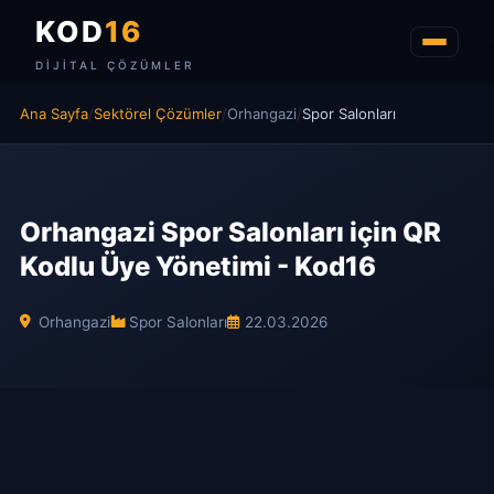
KOD
16
DIJITAL ÇÖZÜMLER
Ana Sayfa
/
Sektörel Çözümler
/
Orhangazi
/
Spor Salonları
Orhangazi Spor Salonları için QR
Kodlu Üye Yönetimi - Kod16
Orhangazi
Spor Salonları
22.03.2026