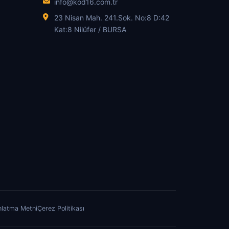
info@kod16.com.tr
23 Nisan Mah. 241.Sok. No:8 D:42
Kat:8 Nilüfer / BURSA
nlatma Metni
Çerez Politikası