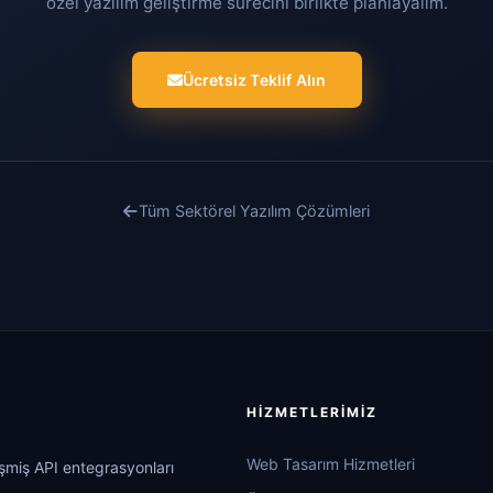
özel yazılım geliştirme sürecini birlikte planlayalım.
Ücretsiz Teklif Alın
Tüm Sektörel Yazılım Çözümleri
HIZMETLERIMIZ
Web Tasarım Hizmetleri
işmiş API entegrasyonları