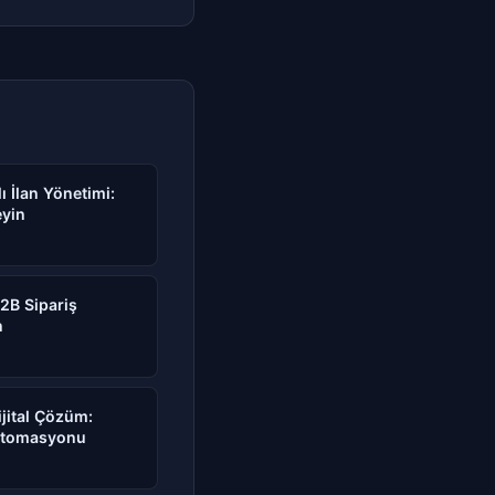
lı İlan Yönetimi:
eyin
B2B Sipariş
n
ijital Çözüm:
Otomasyonu