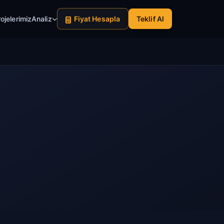
ojelerimiz
Analiz
Fiyat Hesapla
Teklif Al