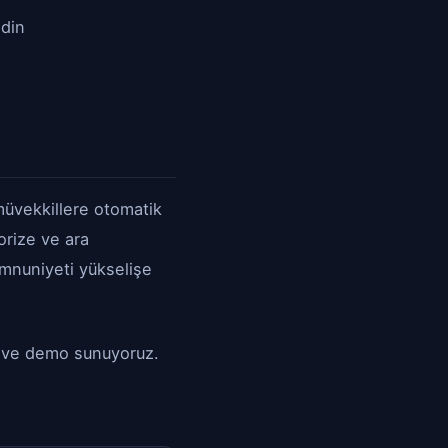
edin
müvekkillere otomatik
orize ve ara
memnuniyeti yükselişe
ma ve demo sunuyoruz.