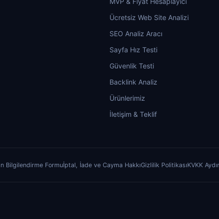
MVP & Fiyat Hesaplayıcı
Ücretsiz Web Site Analizi
SEO Analiz Aracı
Sayfa Hız Testi
Güvenlik Testi
Backlink Analiz
Ürünlerimiz
İletişim & Teklif
n Bilgilendirme Formu
İptal, İade ve Cayma Hakkı
Gizlilik Politikası
KVKK Aydı