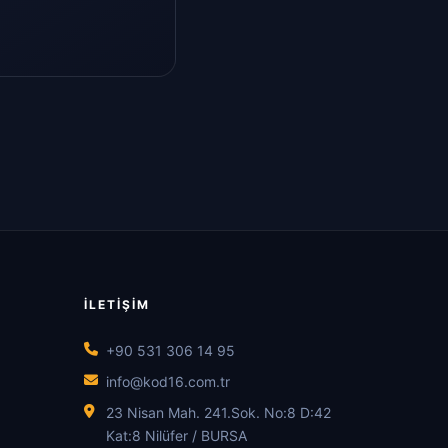
İLETIŞIM
+90 531 306 14 95
info@kod16.com.tr
23 Nisan Mah. 241.Sok. No:8 D:42
Kat:8 Nilüfer / BURSA