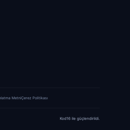
nlatma Metni
Çerez Politikası
Kod16 ile güçlendirildi.