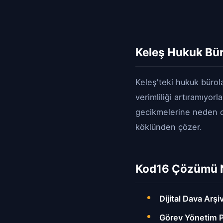
Keleş Hukuk Büro
Keleş'teki hukuk bürol
verimliliği artıramıyor
gecikmelerine neden 
köklünden çözer.
Kod16 Çözümü 
Dijital Dava Arşiv
Görev Yönetim P