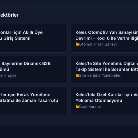
ektörler
onları için Akıllı Üye
Keles Otomotiv Yan Sanayisi
u Giriş Sistemi
Devrimi - Kod16 ile Verimliliği
Otomotiv Yan Sanayi
e Bayilerine Dinamik B2B
Keleş'te Site Yönetimi: Dijital
zümü
Takip Sistemi ile Sorunlar Bitt
elik Eşya
Site ve Bina Yönetimleri
ler için Evrak Yönetimi:
Keles'teki Özel Kurslar için V
rlatma ile Zaman Tasarrufu
Yoklama Otomasyonu
Özel Kurslar