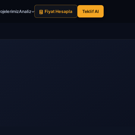
ojelerimiz
Analiz
Fiyat Hesapla
Teklif Al