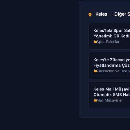
Keles — Diğer S
Keles'teki Spor Sal
Yönetimi: QR Kodl
Spor Salonları
Keleş'te Züccaciy
Fiyatlandırma Çö
Züccaciye ve Hediy
Keles Mali Müşavir
Otomatik SMS Hatı
Mali Müşavirler